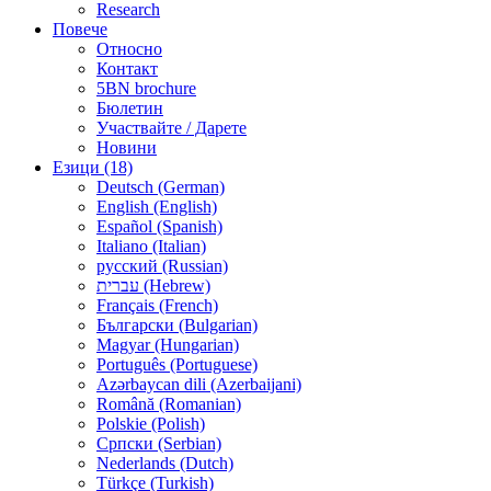
Research
Повече
Относно
Контакт
5BN brochure
Бюлетин
Участвайте / Дарете
Новини
Езици (18)
Deutsch (German)
English (English)
Español (Spanish)
Italiano (Italian)
русский (Russian)
עברית (Hebrew)
Français (French)
Български (Bulgarian)
Magyar (Hungarian)
Português (Portuguese)
Azərbaycan dili (Azerbaijani)
Română (Romanian)
Polskie (Polish)
Српски (Serbian)
Nederlands (Dutch)
Türkçe (Turkish)