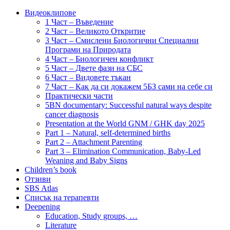
Видеоклипове
1 Част – Въведение
2 Част – Великото Откритие
3 Част – Смислени Биологични Специални
Програми на Природата
4 Част – Биологичен конфликт
5 Част – Двете фази на СБС
6 Част – Видовете тъкан
7 Част – Как да си докажем 5БЗ сами на себе си
Практически части
5BN documentary: Successful natural ways despite
cancer diagnosis
Presentation at the World GNM / GHK day 2025
Part 1 – Natural, self-determined births
Part 2 – Attachment Parenting
Part 3 – Elimination Communication, Baby-Led
Weaning and Baby Signs
Children’s book
Отзиви
SBS Atlas
Списък на терапевти
Deepening
Education, Study groups, …
Literature