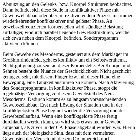
Abnützung an den Gelenks- bzw. Knorpel-Strukturen beobachtet.
Dann befindet sich diese Stelle in konfliktaktiver Phase mit
Gewebszellabbau oder aber in rezidivierendem Prozess mit immer
wiederkehrender konfliktaktiver und gelöster Phase. An
gewebszellreduzierten Körperstellen wird ständige Belastung
auffälliger, wodurch parallel liegende Gewebsstrukturen, welche
sich etwa neben dem Knorpel, befinden, Sonderprogramm
aktivieren können.
Beim Gewebe des Mesoderms, gesteuert aus dem Marklager im
Großhirnrindenfeld, geht es konfliktiv um ein Selbstwertthema,
Nicht-gut-genug-zu-sein an dieser Körperstelle. Bei Knorpel und
Sehnen besteht die Nuance der Geschicklichkeit. Nicht geschickt
genug zu sein, mit diesem Finger bzw. mit dieser Hand eine
Bewegung, eine Tätigkeit ausführen zu können. Nach Aktivierung
des Sonderprogramms, in konfliktaktiver Phase, stoppt die
regelmäßige Versorgung zu diesem Gewebsteil des Neu-
Mesoderms. Dadurch kommt es zu langsam voranschreitenden
Gewebszellabbau. Erst nach Lösung der Situation und in der
konfliktgelösten Phase beginnt wieder die Versorgung und der
Gewebszellaufbau. Wenn eine konfliktgelöste Phase fertig
durchlaufen werden kann, so wird stets etwas mehr Gewebe
aufgebaut, als zuvor in der CA-Phase abgebaut worden war. Hierin
liegt auch der biologische Sinn, dass mit dem vermehrten
Gewebsteil der Mensch mit diesem Organbereich noch