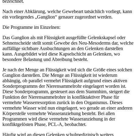
bezeichnet.
Nach einer Abklärung, welche Gewebeart tatsächlich vorliegt, kann
ein vorliegendes „Ganglion“ genauer zugeordnet werden.
Die Programme im Einzelnen:
Das Ganglion als mit Flüssigkeit ausgefüllte Gelenkskapsel oder
Sehnenscheide stellt somit Gewebe des Neu-Mesoderms dar, welche
auffällige sichtbare Ausbuchtungen an den Gelenken darstellen
kann. Ausgebildet wird diese Kapselschicht an Gelenken, wo
besondere Belastung und Abreibung besteht.
Je nach der Menge an Flüssigkeit wird sich die Größe eines solchen
Ganglion darstellen. Die Menge an Flüssigkeit ist wiederum
abhängig, ob parallel vermehrt Flüssigkeit aufgrund eines aktiven
Sonderprogramms der Nierensammelrohr eingelagert worden ist.
Diese Sonderprogramm, gesteuert aus dem Stammhirn, steigert die
Funktion der Nierensammelrohre in konfliktaktiver Phase für
vermehrte Wasserresorption zurück in den Organismus. Dieses
vermehrte Wasser wird nun eingelagert, wo gerade an einer anderen
Körperstelle vermehrte Wasseranziehung besteht. Bei allen
Programmen wird diese vermehrte Wasseranziehung in der
konfliktgelösten Phase, PCL-A, beobachtet.
Häufig wird an diesen Gelenken schulmedizinisch weiters