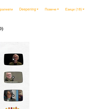
ерапевти
Deepening
Повече
Езици (18)
0)