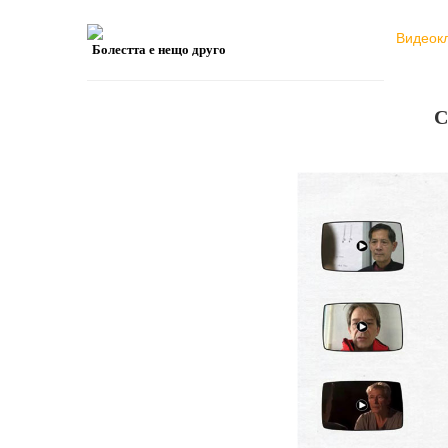
Видеок
Болестта е нещо друго
C