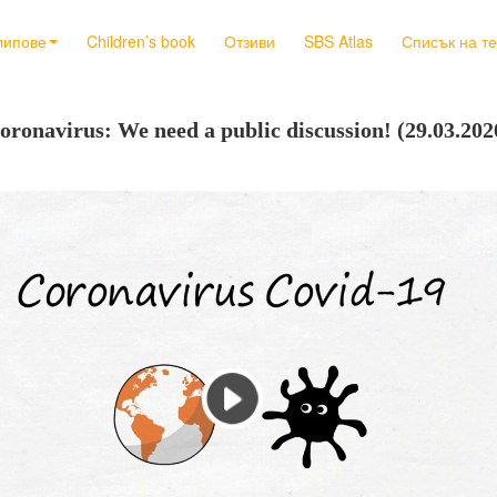
липове
Children’s book
Отзиви
SBS Atlas
Списък на т
oronavirus: We need a public discussion! (29.03.202