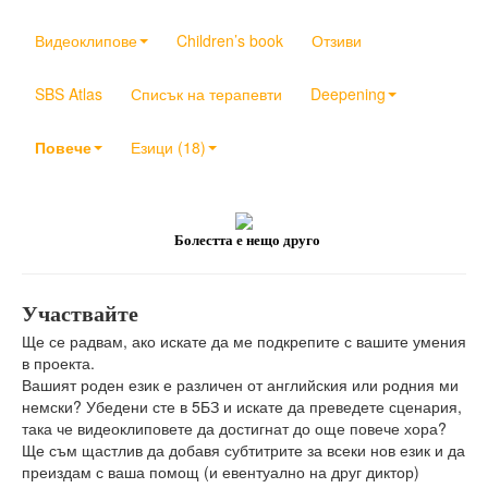
Видеоклипове
Children’s book
Отзиви
SBS Atlas
Списък на терапевти
Deepening
Повече
Езици (18)
Болестта е нещо друго
Участвайте
Ще се радвам, ако искате да ме подкрепите с вашите умения
в проекта.
Вашият роден език е различен от английския или родния ми
немски? Убедени сте в 5БЗ и искате да преведете сценария,
така че видеоклиповете да достигнат до още повече хора?
Ще съм щастлив да добавя субтитрите за всеки нов език и да
преиздам с ваша помощ (и евентуално на друг диктор)