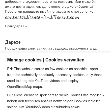
доброволно видеоклиповете на този език! Или може би
имате други идеи, как да помогнете с дистрибуцията?
Просто ми напишете имейл, очаквам го с нетърпение:
Благодаря Ви!
Дарете
Поради ваши запитвания, аз създадох възможността да
направите дарение чрез PayPal. Разбира се, ще съм
доволен от подкрепата ви в тази насока, за покриване на
Manage cookies | Cookies verwalten
месечните разходи за домейни и софтуер, както и за
безбройните часове работа по разширяването на
EN: This website stores as few cookies as possible - apart
материалите и представянето им на няколко езика.
from the technically absolutely necessary cookies, only those
Този линк
ще ви насочи към моя акаунт в PayPal.
used to integrate YouTube videos and display
Ако нямате PayPal акаунт и все пак бихте искали да ми
OpenStreetMap maps.
направите дарение, просто ми изпратете имейл и аз ще ви
DE: Diese Webseite speichert so wenig Cookies wie möglich -
изпратя информацията за банкова сметка:
neben den technisch absolut notwendigen Cookies lediglich
solche, um Youtube-Videos einzubinden sowie
Many Thanks!