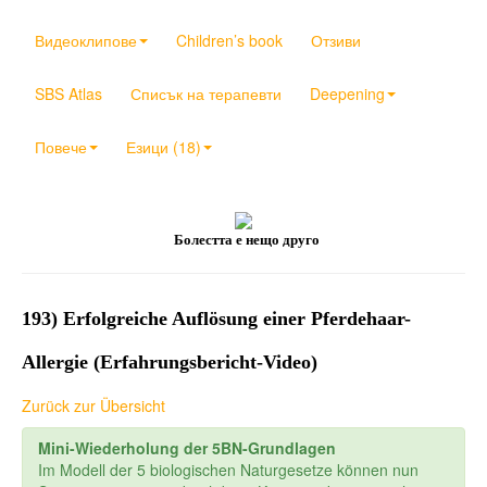
Видеоклипове
Children’s book
Отзиви
SBS Atlas
Списък на терапевти
Deepening
Повече
Езици (18)
Болестта е нещо друго
193) Erfolgreiche Auflösung einer Pferdehaar-
Allergie (Erfahrungsbericht-Video)
Zurück zur Übersicht
Mini-Wiederholung der 5BN-Grundlagen
Im Modell der 5 biologischen Naturgesetze können nun