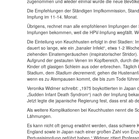
zugenommen und wieder einmal wurde die neue Bevölker
Die Empfehlungen der Ständigen Impfkommission, Stand 2
Impfung im 11-14. Monat.
Übrigens, rechnet man alle empfohlenen Impfungen der 
Impfungen bekommen, weil die HPV-Impfung wegfällt. Wenn
Die Einteilung von Keuchhusten erfolgt in drei Stadien:
dauert so lange, wie ein „banaler Infekt“, etwa 1-2 Woc
ziehenden Einatemgeräuschen (inspiratorischer Stridor).
Aufgrund der gestauten Venen im Kopfbereich, durch di
Kinder oft glasigen Schleim aus oder erbrechen. Täglich k
Stadium, dem
Stadium decrementi
, gehen die Hustenanfä
wenn es zu Atempausen kommt, die bis zum Tode führen 
Veronika Widmer schreibt: „1975 boykottierten in Japan 
„Sudden Infant Death Syndrom“) nach der Impfung bekann
Jetzt legte die japanische Regierung fest, dass erst ab 
Als weitere Komplikationen bei Keuchhusten nennt die 
Lähmungen.
Es kann nicht oft genug erwähnt werden, dass schwere K
England sowie in Japan nach einer großen Zahl von Enze
Pertussisimpfung geführt haben.“ Widmer zitiert Profess