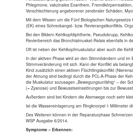
Phlegmone, vakzinales Exanthem, Fremdkörperreaktion, Z
Verschlechterung angeborener zerebraler Schäden, Myokar
Mit dem Wissen um die Fünf Biologischen Naturgesetze 
(EK) eines Schreckangst- bzw. Revierangstkonflikts. Orga
Bei den Bildern Kehlkopfdiphtherie, Pseudokrupp, Kehlko
Revierbereich das Bronchialmuskel-Relais ebenfalls in de
Oft ist neben der Kehlkopfmuskulatur aber auch die Kehlk
In der aktiven Phase wird an den Stimmbändern und im B
Stimmveränderung mit sich. Kann der Konflikt als belan
Kind zusätzlich einen aktiven Flüchtlingskonflikt (Nie
der Atmung sind bedingt durch die PCL-A-Phase der Keh
die Muskulatur sozusagen „Bewegungsunfähig“ – der Schl
(= Zyanose) und Bewusstseinsstörungen bis zur Bewusstl
Außerdem sind bei Kindern die Atemwege noch sehr klein
Ist die Wassereinlagerung am Ringknorpel 1 Millimeter d
Des Weiteren können in der Reparaturphase Schmerzen, Ü
WSP Ausgabe 6/2014.
Symptome – Erkennen: