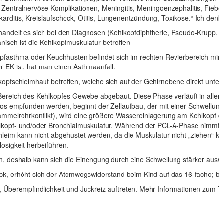
entralnervöse Komplikationen, Meningitis, Meningoenzephalitis, Fieber
ditis, Kreislaufschock, Otitis, Lungenentzündung, Toxikose.“ Ich den
handelt es sich bei den Diagnosen (Kehlkopfdiphtherie, Pseudo-Krup
nisch ist die Kehlkopfmuskulatur betroffen.
pfasthma oder Keuchhusten befindet sich im rechten Revierbereich min
r EK ist, hat man einen Asthmaanfall.
opfschleimhaut betroffen, welche sich auf der Gehirnebene direkt unte
ereich des Kehlkopfes Gewebe abgebaut. Diese Phase verläuft in aller
glos empfunden werden, beginnt der Zellaufbau, der mit einer Schwell
rensammelrohrkonflikt), wird eine größere Wassereinlagerung am Kehlko
lkopf- und/oder Bronchialmuskulatur. Während der PCL-A-Phase nimmt
eim kann nicht abgehustet werden, da die Muskulatur nicht „ziehen“ 
osigkeit herbeiführen.
, deshalb kann sich die Einengung durch eine Schwellung stärker aus
ick, erhöht sich der Atemwegswiderstand beim Kind auf das 16-fache; 
berempfindlichkeit und Juckreiz auftreten. Mehr Informationen zum T