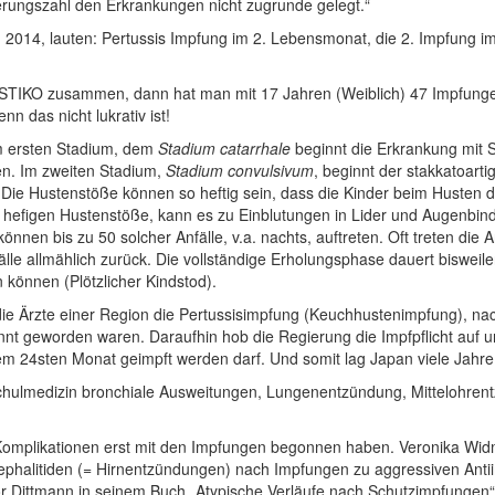
ungszahl den Erkrankungen nicht zugrunde gelegt.“
014, lauten: Pertussis Impfung im 2. Lebensmonat, die 2. Impfung im 
STIKO zusammen, dann hat man mit 17 Jahren (Weiblich) 47 Impfunge
 das nicht lukrativ ist!
 Im ersten Stadium, dem
Stadium catarrhale
beginnt die Erkrankung mit 
hen. Im zweiten Stadium,
Stadium convulsivum
, beginnt der stakkatoart
 Die Hustenstöße können so heftig sein, dass die Kinder beim Husten 
e hefigen Hustenstöße, kann es zu Einblutungen in Lider und Augenb
önnen bis zu 50 solcher Anfälle, v.a. nachts, auftreten. Oft treten die
lle allmählich zurück. Die vollständige Erholungsphase dauert bisweile
können (Plötzlicher Kindstod).
die Ärzte einer Region die Pertussisimpfung (Keuchhustenimpfung), na
t geworden waren. Daraufhin hob die Regierung die Impfpflicht auf un
dem 24sten Monat geimpft werden darf. Und somit lag Japan viele Jahre 
Schulmedizin bronchiale Ausweitungen, Lungenentzündung, Mittelohre
omplikationen erst mit den Impfungen begonnen haben. Veronika Widme
phalitiden (= Hirnentzündungen) nach Impfungen zu aggressiven Antii
or Dittmann in seinem Buch „Atypische Verläufe nach Schutzimpfungen“