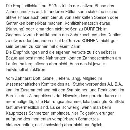
Die Empfindlichkeit auf Süßes tritt in der aktiven Phase des
Zahnschmelzes auf. In anderen Fällen kann sich eine solche
aktive Phase auch beim Genuß von sehr kalten Speisen oder
Getränken bemerkbar machen. Konfliktthematisch etwas
(Nahrung) oder jemanden nicht beißen zu DÜRFEN; im
Gegensatz zum Konfliktthema des Zahnknochens, des Dentins
zu etwas oder jemanden nicht beißen zu KÖNNEN, nicht-gut-
sein-beißen-zu-können mit diesem Zahn.
Die Empfindungen und die eigenen Verbote zu sich selbst in
Bezug auf bestimmte Nahrungen können Zahngeschichten am
Laufen halten; müssen aber nicht. Auch das ist jeweils
individuell abzuklären.
Vom Zahnarzt Dott. Gianelli, ehem. langj. Mitglied im
wissenschaftlichen Komitee des ital. Studienverbandes A.L.B.A.,
kam im Zusammenhang mit den Symptomen und Reaktionen im
Bereich des Zahngebisses der Hinweis, dass gerade durch die
mehrmalige tägliche Nahrungsaufnahme, lokalbedingte Konflikte
fast unvermeidlich sind. Es sei schwierig, wenn man beim
Kauprozess Schmerzen empfindet, hier Folgeaktivierungen
aufgrund des momentan verspürbaren Schmerzes
hintanzuhalten; es ist schwierig aber nicht unmöglich.