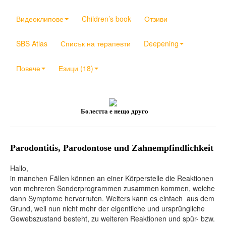
Видеоклипове
Children’s book
Отзиви
SBS Atlas
Списък на терапевти
Deepening
Повече
Езици (18)
Болестта е нещо друго
Parodontitis, Parodontose und Zahnempfindlichkeit
Hallo,
in manchen Fällen können an einer Körperstelle die Reaktionen
von mehreren Sonderprogrammen zusammen kommen, welche
dann Symptome hervorrufen. Weiters kann es einfach aus dem
Grund, weil nun nicht mehr der eigentliche und ursprüngliche
Gewebszustand besteht, zu weiteren Reaktionen und spür- bzw.