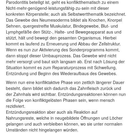
Parodontitis beteiligt ist, geht es konfliktthematisch zu einem
Nicht-mehr-genügend-leistungsfähig-zu-sein mit dieser
konkreten Körperstelle; auch als Selbstwertthematik bezeichnet.
Das Gewebe des Neumesoderms bildet als Knochen, Knorpel
Sehnen, quergestreifte Muskulatur, Bindegewebe, Blut- und
Lymphgefäße den Stütz-, Halte- und Bewegeapparat aus und
stützt, hält und bewegt den gesamten Organismus. Hierbei
kommt es laufend zu Erneuerung und Abbau der Zellstruktur.
Wenn es nun zur Aktivierung des Sonderprogramms kommt,
dann stoppt dieser Umbauprozess. Das Gewebe wird nicht
mehr versorgt und baut sich langsam ab. Erst nach Lösung der
Situation kommt es zum Reparaturprozess mit Schwellung,
Entzündung und Beginn des Wiederaufbaus des Gewebes.
Wenn nun eine konfliktaktive Phase von zeitlich längerer Dauer
besteht, dann bildet sich dadurch das Zahnfleisch zurück und
der Zahnhals wird sichtbar. Entzündungsreaktionen können nun
die Folge von konfliktgelösten Phasen sein, wenn mensch
rezidiviert.
Entzündungsreaktion aber auch als Reaktion auf
Nahrungsreste, welche in neugebildete Öffnungen und Löcher
gelangen und auch verbleiben können, wo sie unter normalen
Umständen nicht hingelangen würden.