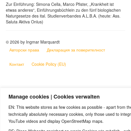
Zur Einführung: Simona Cella, Marco Pfister, „Krankheit ist
etwas anderes“, Einführungsbüchlein zu den fünf biologischen
Naturgesetze des ital. Studienverbandes A.L.B.A. (heute: Ass.
Saluta Aktiva Onlus)
© 2026 by Ingmar Marquardt
Авторски права
Декларация за поверителност
Контакт
Cookie Policy (EU)
Manage cookies | Cookies verwalten
EN: This website stores as few cookies as possible - apart from th
technically absolutely necessary cookies, only those used to integ
YouTube videos and display OpenStreetMap maps.
DE: Diese Webseite speichert so wenig Cookies wie möglich - ne