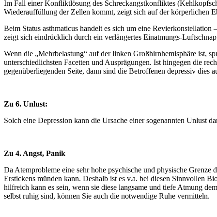
Im Fall einer Konfliktlösung des Schreckangstkonfliktes (Kehlkopfsc
Wiederauffüllung der Zellen kommt, zeigt sich auf der körperlichen 
Beim Status asthmaticus handelt es sich um eine Revierkonstellation 
zeigt sich eindrücklich durch ein verlängertes Einatmungs-Luftsch
Wenn die „Mehrbelastung“ auf der linken Großhirnhemisphäre ist, spr
unterschiedlichsten Facetten und Ausprägungen. Ist hingegen die rechte
gegenüberliegenden Seite, dann sind die Betroffenen depressiv dies a
Zu 6. Unlust:
Solch eine Depression kann die Ursache einer sogenannten Unlust dar
Zu 4. Angst, Panik
Da Atemprobleme eine sehr hohe psychische und physische Grenze der
Erstickens münden kann. Deshalb ist es v.a. bei diesen Sinnvollen 
hilfreich kann es sein, wenn sie diese langsame und tiefe Atmung d
selbst ruhig sind, können Sie auch die notwendige Ruhe vermitteln.