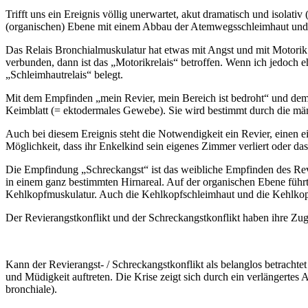
Trifft uns ein Ereignis völlig unerwartet, akut dramatisch und isolat
(organischen) Ebene mit einem Abbau der Atemwegsschleimhaut und
Das Relais Bronchialmuskulatur hat etwas mit Angst und mit Motori
verbunden, dann ist das „Motorikrelais“ betroffen. Wenn ich jedoch 
„Schleimhautrelais“ belegt.
Mit dem Empfinden „mein Revier, mein Bereich ist bedroht“ und dem
Keimblatt (= ektodermales Gewebe). Sie wird bestimmt durch die män
Auch bei diesem Ereignis steht die Notwendigkeit ein Revier, einen e
Möglichkeit, dass ihr Enkelkind sein eigenes Zimmer verliert oder das
Die Empfindung „Schreckangst“ ist das weibliche Empfinden des Revie
in einem ganz bestimmten Hirnareal. Auf der organischen Ebene führt
Kehlkopfmuskulatur. Auch die Kehlkopfschleimhaut und die Kehlko
Der Revierangstkonflikt und der Schreckangstkonflikt haben ihre Zug
Kann der Revierangst- / Schreckangstkonflikt als belanglos betracht
und Müdigkeit auftreten. Die Krise zeigt sich durch ein verlängerte
bronchiale).