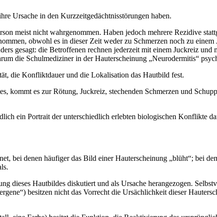
ihre Ursache in den Kurzzeitgedächtnisstörungen haben.
Person meist nicht wahrgenommen. Haben jedoch mehrere Rezidive stattg
genommen, obwohl es in dieser Zeit weder zu Schmerzen noch zu einem J
rs gesagt: die Betroffenen rechnen jederzeit mit einem Juckreiz und m
arum die Schulmediziner in der Hauterscheinung „Neurodermitis“ psych
ät, die Konfliktdauer und die Lokalisation das Hautbild fest.
es, kommt es zur Rötung, Juckreiz, stechenden Schmerzen und Schuppun
dlich ein Portrait der unterschiedlich erlebten biologischen Konflikte da
et, bei denen häufiger das Bild einer Hauterscheinung „blüht“; bei dem
ls.
ng dieses Hautbildes diskutiert und als Ursache herangezogen. Selbst
rgene“) besitzen nicht das Vorrecht die Ursächlichkeit dieser Hauters