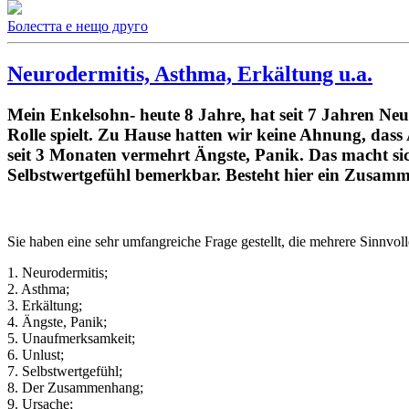
Болестта е нещо друго
Neurodermitis, Asthma, Erkältung u.a.
Mein Enkelsohn- heute 8 Jahre, hat seit 7 Jahren Neu
Rolle spielt. Zu Hause hatten wir keine Ahnung, das
seit 3 Monaten vermehrt Ängste, Panik. Das macht si
Selbstwertgefühl bemerkbar. Besteht hier ein Zusamm
Sie haben eine sehr umfangreiche Frage gestellt, die mehrere Sinnv
1. Neurodermitis;
2. Asthma;
3. Erkältung;
4. Ängste, Panik;
5. Unaufmerksamkeit;
6. Unlust;
7. Selbstwertgefühl;
8. Der Zusammenhang;
9. Ursache;