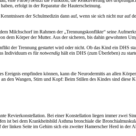
tall, eine Farbe) besitzt die Funktion, die Reaktivierung des ursprün
aben, erfolgt in der Reparatur die Hauterscheinung.
n Kenntnissen der Schulmedizin dann auf, wenn sie sich nicht nur auf d
m Milchschorf im Rahmen der „Trennungskonflikte“ seine Aufmerksamke
on dem Körper der Mutter. Aus der sicheren, bis dahin gewohnten Umge
flikt der Trennung gestartet wird oder nicht. Ob das Kind ein DHS start
das Individuum es für
notwendig
hält ein DHS (zum Überleben) zu start
s Ereignis empfinden können, kann die Neurodermitis an allen Körperste
B. an den Wangen, Stirn und Kopf: Beim Stillen des Kindes sind diese 
te Revierkonstellation. Bei einer Konstellation liegen immer zwei Sin
ffen ist bei dem Krankheitsbild Asthma bronchiale die Bronchialmuskula
 der linken Seite im Gehirn sich ein zweiter Hamerscher Herd in der A