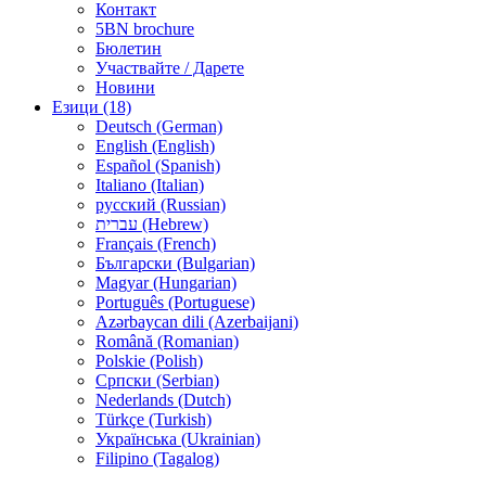
Контакт
5BN brochure
Бюлетин
Участвайте / Дарете
Новини
Езици (18)
Deutsch (German)
English (English)
Español (Spanish)
Italiano (Italian)
русский (Russian)
עברית (Hebrew)
Français (French)
Български (Bulgarian)
Magyar (Hungarian)
Português (Portuguese)
Azərbaycan dili (Azerbaijani)
Română (Romanian)
Polskie (Polish)
Српски (Serbian)
Nederlands (Dutch)
Türkçe (Turkish)
Українська (Ukrainian)
Filipino (Tagalog)