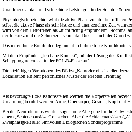
Unaufmerksamkeit und schlechtere Leistungen in der Schule können 
Physiologisch betrachtet wird die aktive Phase von der betroffenen 
selbst die aktive Phase als sehr lästige und unangenehme Zeit wahr
wird von dem Betroffenen als „nicht richtig empfunden“. Nochmal ande
der Juckreiz und die Schmerzen schon da. Dies ist auch der Grund w
Das individuelle Empfinden legt nun durch die erlebte Konfliktintensit
Mit dem Empfinden „Ich habe Kontakt“, mit der Lösung des Konflikt
Schuppung treten v.a. in der PCL-B-Phase auf.
Die vielfältigen Variationen des Bildes „Neurodermitis“ stellen letzten
Lokalisation ein sehr persönliches Muster der erlebten Trennung.
Als bevorzugte Lokalisationsstellen werden die Körperstellen bezeichn
Umarmung berührt werden: Arme, Oberkörper, Gesicht, Kopf und Ha
Bei der Neurodermitis werden sogenannte Allergene für die Entwicklu
einem „Schienenauslöser“ entstehen. Aber die Schienenauslöser („Alle
Zweiphasigkeit aller Sinnvollen Biologischen Sonderprogramme.