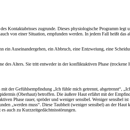
 des Kontaktabrisses zugrunde. Dieses physiologische Programm legt un
uch von einer Situation, empfunden werden. In jedem Fall heißt das a
 ein Auseinandergehen, ein Abbruch, eine Entzweiung, eine Scheidung
es Alters. Sie tritt entweder in der konfliktaktiven Phase (trockene H
mit der Gefühlsempfindung „Ich fühle mich getrennt, abgetrennt“, „Ic
pidermis (Oberhaut) betroffen. Die äußere Haut erfährt mit der Empfin
aktiven Phase rauer, spröder und weniger sensibel. Weniger sensibel ist
den „werden muss“. Diese Taubheit (weniger sensibel) an der Haut kan
s auch zu Kurzzeitgedächtnisstörungen.