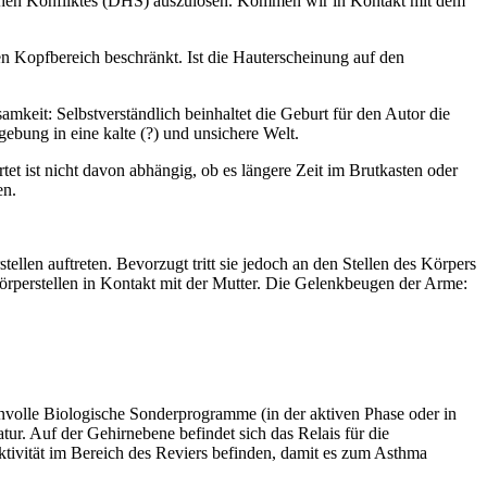
glichen Konfliktes (DHS) auszulösen. Kommen wir in Kontakt mit dem
en Kopfbereich beschränkt. Ist die Hauterscheinung auf den
it: Selbstverständlich beinhaltet die Geburt für den Autor die
bung in eine kalte (?) und unsichere Welt.
et ist nicht davon abhängig, ob es längere Zeit im Brutkasten oder
en.
llen auftreten. Bevorzugt tritt sie jedoch an den Stellen des Körpers
Körperstellen in Kontakt mit der Mutter. Die Gelenkbeugen der Arme:
nvolle Biologische Sonderprogramme (in der aktiven Phase oder in
tur. Auf der Gehirnebene befindet sich das Relais für die
ktivität im Bereich des Reviers befinden, damit es zum Asthma