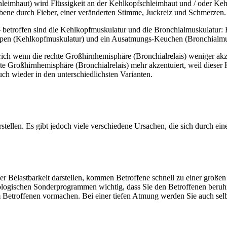
hleimhaut) wird Flüssigkeit an der Kehlkopfschleimhaut und / oder Kehl
Ebene durch Fieber, einer veränderten Stimme, Juckreiz und Schmerzen.
– betroffen sind die Kehlkopfmuskulatur und die Bronchialmuskulatur: B
nappen (Kehlkopfmuskulatur) und ein Ausatmungs-Keuchen (Bronchialmu
ich wenn die rechte Großhirnhemisphäre (Bronchialrelais) weniger akze
 Großhirnhemisphäre (Bronchialrelais) mehr akzentuiert, weil dieser Kon
uch wieder in den unterschiedlichsten Varianten.
stellen. Es gibt jedoch viele verschiedene Ursachen, die sich durch ei
 Belastbarkeit darstellen, kommen Betroffene schnell zu einer großen
Biologischen Sonderprogrammen wichtig, dass Sie den Betroffenen beru
em Betroffenen vormachen. Bei einer tiefen Atmung werden Sie auch se