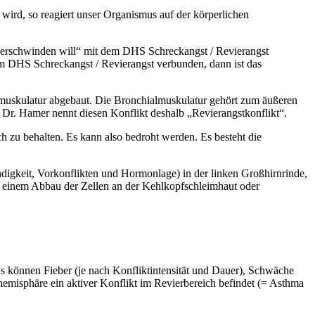
wird, so reagiert unser Organismus auf der körperlichen
„verschwinden will“ mit dem DHS Schreckangst / Revierangst
em DHS Schreckangst / Revierangst verbunden, dann ist das
muskulatur abgebaut. Die Bronchialmuskulatur gehört zum äußeren
 Dr. Hamer nennt diesen Konflikt deshalb „Revierangstkonflikt“.
ch zu behalten. Es kann also bedroht werden. Es besteht die
digkeit, Vorkonflikten und Hormonlage) in der linken Großhirnrinde,
zu einem Abbau der Zellen an der Kehlkopfschleimhaut oder
Es können Fieber (je nach Konfliktintensität und Dauer), Schwäche
emisphäre ein aktiver Konflikt im Revierbereich befindet (= Asthma