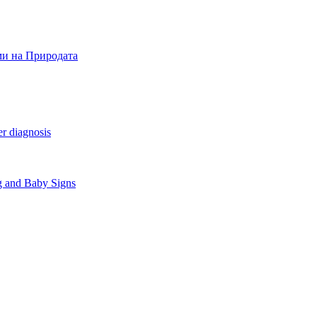
ми на Природата
r diagnosis
g and Baby Signs