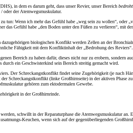
iv (DHS), in dem es darum geht, dass unser Revier, unser Bereich
bedroht
 / oder der Atemwegsmuskulatur.
k zu tun: Wenn ich mehr das Gefühl habe „weg sein zu wollen“, oder 
eher das Gefühl habe „den Boden unter den Füßen zu verlieren“, mit d
 dazugehörigen biologischen Konflikt werden Zellen an der Bronchial
nliche Fähigkeit mit dem Konfliktinhalt der „Bedrohung des Reviers“.
igenen Bereich zu haben dafür, dieses nicht nur zu erobern, sondern au
s durch ein Geschwisterkind sein Bereich streitig gemacht wird.
rs. Der Schreckangstkonflikt findet seine Zugehörigkeit (je nach Hän
 der Schreckangstkonflikt (linke Großhirnseite) in der aktiven Phase 
pfmuskulatur gehören zum ektodermalen Gewebe.
ehörigkeit in der Großhirnrinde.
et werden, schwillt in der Reparaturphase die Atemwegsmuskulatur an. 
s Ausatmungs-Keuchen, wenn sich auf der gegenüberliegenden Großhirnh