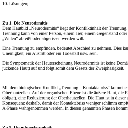
10. Lösungen;
Zu 1. Die Neurodrmitis
Dem Hautbild „Neurodermitis“ liegt der Konfliktinhalt der Trennung,
Trennung kann von einer Person, einem Tier, einem Gegenstand oder a
„Willen“ abreißt oder abgerissen werden will.
Eine Trennung zu empfinden, bedeutet Abschied zu nehmen. Dies kann
Uneinigkeit, ein Austritt oder ein Todesfall usw. sein.
Die Symptomatik der Hauterscheinung Neurodermitis ist keine Domäne d
juckende Haut) auf und folgt somit dem Gesetz der Zweiphasigkeit.
Mit dem biologischen Konflikt „Trennung – Kontaktabriss“ kommt es 
Oberhautzellen. Auf der organischen Ebene ist die äußere Haut, die E
obligat), eine Reduzierung der Oberhautzellen. Die Haut ist in dieser 
Konsequenz deshalb, damit der Kontaktabriss weniger schlimm empfun
A-Phase wahrgenommen werden. In diesen genannten Phasen kommt e
Zu 5. Unaufmerksamkeit: