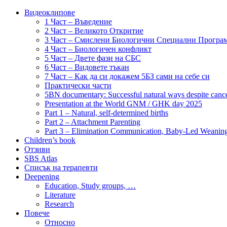
Видеоклипове
1 Част – Въведение
2 Част – Великото Откритие
3 Част – Смислени Биологични Специални Програ
4 Част – Биологичен конфликт
5 Част – Двете фази на СБС
6 Част – Видовете тъкан
7 Част – Как да си докажем 5БЗ сами на себе си
Практически части
5BN documentary: Successful natural ways despite cance
Presentation at the World GNM / GHK day 2025
Part 1 – Natural, self-determined births
Part 2 – Attachment Parenting
Part 3 – Elimination Communication, Baby-Led Weanin
Children’s book
Отзиви
SBS Atlas
Списък на терапевти
Deepening
Education, Study groups, …
Literature
Research
Повече
Относно