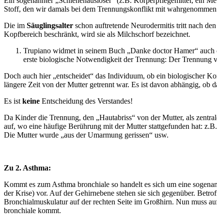
Ein sogenannter „Schienenauslöser“ (z.B. Körperpflegemittel, ein Me
Stoff, den wir damals bei dem Trennungskonflikt mit wahrgenommen h
Die im
Säuglingsalter
schon auftretende Neurodermitis tritt nach de
Kopfbereich beschränkt, wird sie als Milchschorf bezeichnet.
Trupiano widmet in seinem Buch „Danke doctor Hamer“ auch de
erste biologische Notwendigkeit der Trennung: Der Trennung v
Doch auch hier „entscheidet“ das Individuum, ob ein biologischer Kon
längere Zeit von der Mutter getrennt war. Es ist davon abhängig, ob 
Es ist
keine
Entscheidung des Verstandes!
Da Kinder die Trennung, den „Hautabriss“ von der Mutter, als zentrale
auf, wo eine häufige Berührung mit der Mutter stattgefunden hat: z.
Die Mutter wurde „aus der Umarmung gerissen“ usw.
Zu 2. Asthma:
Kommt es zum Asthma bronchiale so handelt es sich um eine sogenann
der Krise) vor. Auf der Gehirnebene stehen sie sich gegenüber. Betro
Bronchialmuskulatur auf der rechten Seite im Großhirn. Nun muss auf
bronchiale kommt.